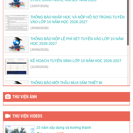
(10/07/2026)
THÔNG BÁO NHẬP HỌC VÀ NỘP HỒ SƠ TRÚNG TUYỂN
VÀO LỚP 10 NĂM HỌC 2026-2027
(30/06/2026)
THÔNG BÁO NỘP LỆ PHÍ XÉT TUYỂN VÀO LỚP 10 NĂM
HỌC 2026-2027
(30/06/2026)
KẾ HOẠCH TUYỂN SINH LỚP 10 NĂM HỌC 2026-2027
(11/05/2026)
THÔNG BÁO MỜI THẦU MUA SẮM THIẾT BỊ
(05/12/2025)
THƯ VIỆN ẢNH
THỜI KHÓA BIỂU NĂM HỌC 2025-2026
(16/11/2025)
THƯ VIỆN VIDEOS
THÔNG BÁO DANH SÁCH LỚP 10 NĂM HỌC 2025-2026 –
15 năm xây dựng và trưởng thành
THỜI GIAN TẬP TRUNG HỌC SINH KHỐI 10.