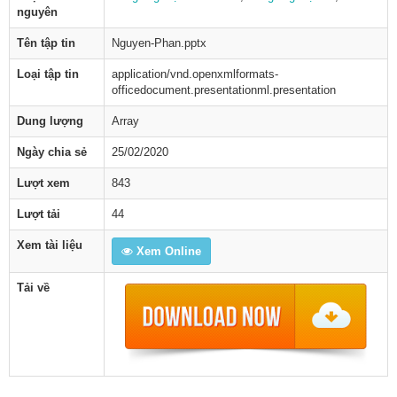
nguyên
Tên tập tin
Nguyen-Phan.pptx
Loại tập tin
application/vnd.openxmlformats-
officedocument.presentationml.presentation
Dung lượng
Array
Ngày chia sẻ
25/02/2020
Lượt xem
843
Lượt tải
44
Xem tài liệu
Xem Online
Tải về