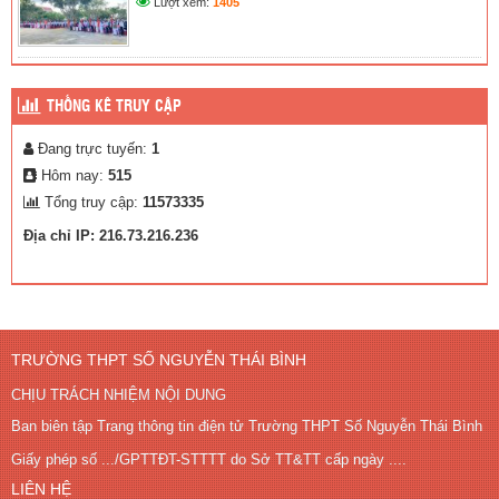
Lượt xem:
1405
(12/08/2025)
THỐNG KÊ TRUY CẬP
Đang trực tuyến:
1
Hôm nay:
515
Tổng truy cập:
11573335
Địa chỉ IP: 216.73.216.236
TRƯỜNG THPT SỐ NGUYỄN THÁI BÌNH
CHỊU TRÁCH NHIỆM NỘI DUNG
Ban biên tập Trang thông tin điện tử Trường THPT Số Nguyễn Thái Bình
Giấy phép số .../GPTTĐT-STTTT do Sở TT&TT cấp ngày ....
LIÊN HỆ