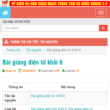
Toggle
naviga
Chủ nhật, 09/08/2026
THÔNG TIN CHI TIẾT: TÀI NGUYÊN
Trang chủ
Tài nguyên
Bài giảng điện tử khối 6
Bài giảng điện tử khối 6
Quản trị
25/02/2020
Lượt xem:
843
Lượt tải:
44
Thông tin
Nội dung
Tên tài
Bài giảng điện tử khối 6
nguyên
Loại tài
Bài giảng điện thử khối 6
,
Bài giảng điện tử
,