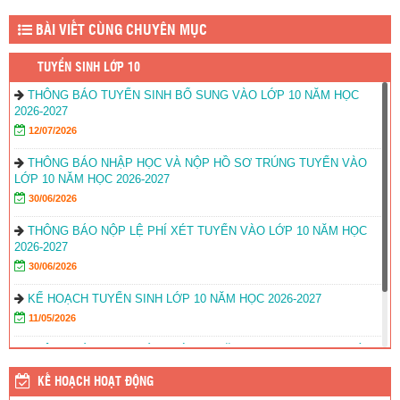
BÀI VIẾT CÙNG CHUYÊN MỤC
TUYỂN SINH LỚP 10
THÔNG BÁO TUYỂN SINH BỔ SUNG VÀO LỚP 10 NĂM HỌC
2026-2027
12/07/2026
THÔNG BÁO NHẬP HỌC VÀ NỘP HỒ SƠ TRÚNG TUYỂN VÀO
LỚP 10 NĂM HỌC 2026-2027
30/06/2026
THÔNG BÁO NỘP LỆ PHÍ XÉT TUYỂN VÀO LỚP 10 NĂM HỌC
2026-2027
30/06/2026
KẾ HOẠCH TUYỂN SINH LỚP 10 NĂM HỌC 2026-2027
11/05/2026
THÔNG BÁO DANH SÁCH LỚP 10 NĂM HỌC 2025-2026 – THỜI
GIAN TẬP TRUNG HỌC SINH KHỐI 10.
KẾ HOẠCH HOẠT ĐỘNG
12/08/2025