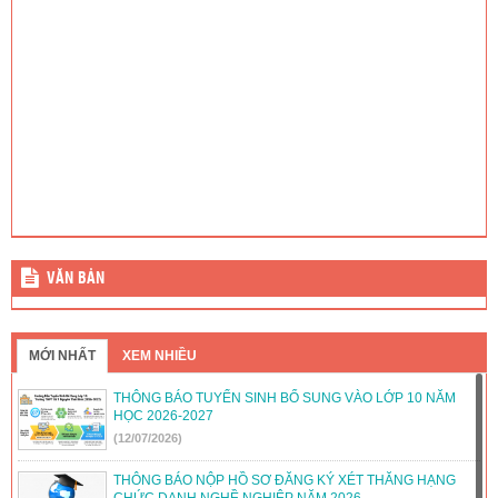
2026
(04/07/2025)
VĂN BẢN
MỚI NHẤT
XEM NHIỀU
THÔNG BÁO TUYỂN SINH BỔ SUNG VÀO LỚP 10 NĂM
HỌC 2026-2027
(12/07/2026)
THÔNG BÁO NỘP HỒ SƠ ĐĂNG KÝ XÉT THĂNG HẠNG
CHỨC DANH NGHỀ NGHIỆP NĂM 2026