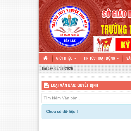
GIỚI THIỆU
TIN TỨC HOẠT ĐỘNG
VĂ
Thứ bảy, 08/08/2026
LOẠI VĂN BẢN: QUYẾT ĐỊNH
Chưa có dữ liệu !