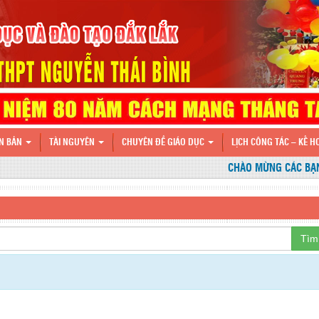
N BẢN
TÀI NGUYÊN
CHUYÊN ĐỀ GIÁO DỤC
LỊCH CÔNG TÁC – KẾ 
CHÀO MỪNG CÁC BẠN Đ
Tìm