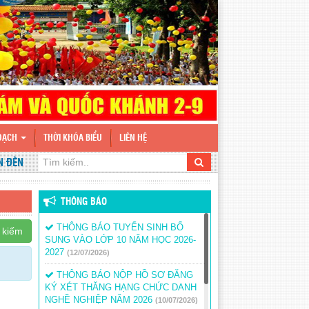
HOẠCH
THỜI KHÓA BIỂU
LIÊN HỆ
ẾN VỚI WEBSITE TRƯỜNG
THÔNG BÁO
THÔNG BÁO TUYỂN SINH BỔ
 kiếm
SUNG VÀO LỚP 10 NĂM HỌC 2026-
2027
(12/07/2026)
THÔNG BÁO NỘP HỒ SƠ ĐĂNG
KÝ XÉT THĂNG HẠNG CHỨC DANH
NGHỀ NGHIỆP NĂM 2026
(10/07/2026)