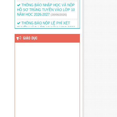
THÔNG BÁO NHẬP HỌC VÀ NỘP
HỒ SƠ TRÚNG TUYỂN VÀO LỚP 10
NĂM HỌC 2026-2027
(30/06/2026)
THÔNG BÁO NỘP LỆ PHÍ XÉT
TUYỂN VÀO LỚP 10 NĂM HỌC 2026-
2027
(30/06/2026)
GIÁO DỤC
KẾ HOẠCH TUYỂN SINH LỚP 10
NĂM HỌC 2026-2027
(11/05/2026)
THÔNG BÁO DANH SÁCH LỚP 10
NĂM HỌC 2025-2026 – THỜI GIAN
TẬP TRUNG HỌC SINH KHỐI 10.
(12/08/2025)
THÔNG BÁO ĐIỂM VÀ DANH
SÁCH THÍ SINH TRÚNG TUYỂN BỔ
SUNG LỚP 10 NĂM HỌC 2025 – 2026
(28/07/2025)
THÔNG BÁO TẬP TRUNG HỌC
SINH LỚP 10 NĂM HỌC 2025 – 2026
(04/07/2025)