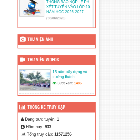
THÔNG BÁO NỘP LỆ PHÍ
XÉT TUYỂN VÀO LỚP 10
NĂM HỌC 2026-2027
(30/06/2026)
KẾ HOẠCH TUYỂN SINH
LỚP 10 NĂM HỌC 2026-
2027
THƯ VIỆN ẢNH
(11/05/2026)
THÔNG BÁO MỜI THẦU
THƯ VIỆN VIDEOS
MUA SẮM THIẾT BỊ
(05/12/2025)
15 năm xây dựng và
trưởng thành
THỜI KHÓA BIỂU NĂM
Lượt xem:
1405
HỌC 2025-2026
(16/11/2025)
THÔNG BÁO DANH SÁCH
THỐNG KÊ TRUY CẬP
LỚP 10 NĂM HỌC 2025-
2026 – THỜI GIAN TẬP
TRUNG HỌC SINH KHỐI
Đang trực tuyến:
1
10.
Hôm nay:
933
(12/08/2025)
Tổng truy cập:
11571256