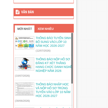
VĂN BẢN
MỚI NHẤT
XEM NHIỀU
THÔNG BÁO TUYỂN SINH
BỔ SUNG VÀO LỚP 10
NĂM HỌC 2026-2027
(12/07/2026)
THÔNG BÁO NỘP HỒ SƠ
ĐĂNG KÝ XÉT THĂNG
HẠNG CHỨC DANH NGHỀ
NGHIỆP NĂM 2026
(10/07/2026)
THÔNG BÁO NHẬP HỌC
VÀ NỘP HỒ SƠ TRÚNG
TUYỂN VÀO LỚP 10 NĂM
HỌC 2026-2027
(30/06/2026)