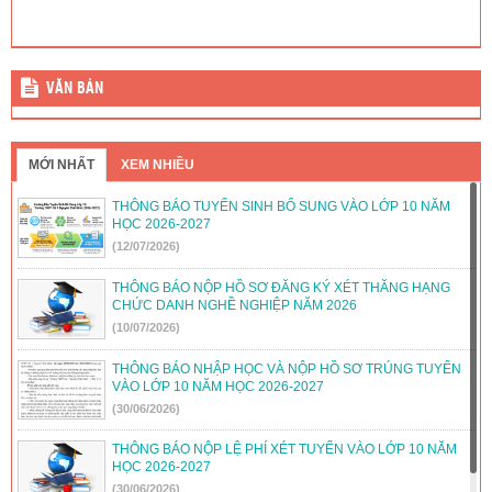
VĂN BẢN
MỚI NHẤT
XEM NHIỀU
THÔNG BÁO TUYỂN SINH BỔ SUNG VÀO LỚP 10 NĂM
HỌC 2026-2027
(12/07/2026)
THÔNG BÁO NỘP HỒ SƠ ĐĂNG KÝ XÉT THĂNG HẠNG
CHỨC DANH NGHỀ NGHIỆP NĂM 2026
(10/07/2026)
THÔNG BÁO NHẬP HỌC VÀ NỘP HỒ SƠ TRÚNG TUYỂN
VÀO LỚP 10 NĂM HỌC 2026-2027
(30/06/2026)
THÔNG BÁO NỘP LỆ PHÍ XÉT TUYỂN VÀO LỚP 10 NĂM
HỌC 2026-2027
(30/06/2026)