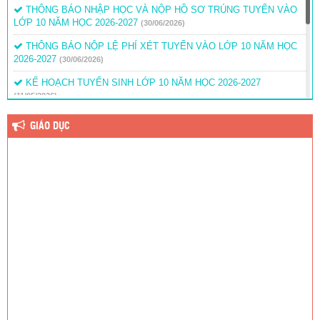
THÔNG BÁO NHẬP HỌC VÀ NỘP HỒ SƠ TRÚNG TUYỂN VÀO
LỚP 10 NĂM HỌC 2026-2027
(30/06/2026)
THÔNG BÁO NỘP LỆ PHÍ XÉT TUYỂN VÀO LỚP 10 NĂM HỌC
2026-2027
(30/06/2026)
KẾ HOẠCH TUYỂN SINH LỚP 10 NĂM HỌC 2026-2027
(11/05/2026)
THÔNG BÁO DANH SÁCH LỚP 10 NĂM HỌC 2025-2026 – THỜI
GIÁO DỤC
GIAN TẬP TRUNG HỌC SINH KHỐI 10.
(12/08/2025)
THÔNG BÁO ĐIỂM VÀ DANH SÁCH THÍ SINH TRÚNG TUYỂN
BỔ SUNG LỚP 10 NĂM HỌC 2025 – 2026
(28/07/2025)
THÔNG BÁO TẬP TRUNG HỌC SINH LỚP 10 NĂM HỌC 2025 –
2026
(04/07/2025)