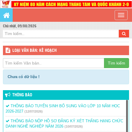
Toggle
naviga
Chủ nhật, 09/08/2026
LOẠI VĂN BẢN: KẾ HOẠCH
Tìm kiếm
Chưa có dữ liệu !
THÔNG BÁO
THÔNG BÁO TUYỂN SINH BỔ SUNG VÀO LỚP 10 NĂM HỌC
2026-2027
(12/07/2026)
THÔNG BÁO NỘP HỒ SƠ ĐĂNG KÝ XÉT THĂNG HẠNG CHỨC
DANH NGHỀ NGHIỆP NĂM 2026
(10/07/2026)