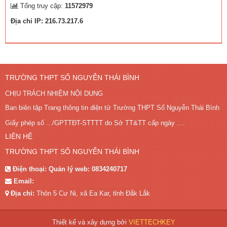
Tổng truy cập:
11572979
Địa chỉ IP: 216.73.217.6
TRƯỜNG THPT SỐ NGUYỄN THÁI BÌNH
CHỊU TRÁCH NHIỆM NỘI DUNG
Ban biên tập Trang thông tin điện tử Trường THPT Số Nguyễn Thái Bình
Giấy phép số .../GPTTĐT-STTTT do Sở TT&TT cấp ngày ....
LIÊN HỆ
TRƯỜNG THPT SỐ NGUYỄN THÁI BÌNH
Điện thoại:
Quản lý web: 0834240717
Email:
Địa chỉ:
Thôn 5 Cư Ni, xã Ea Kar, tỉnh Đắk Lắk
Thiết kế và xây dựng bởi
VIETTECHKEY