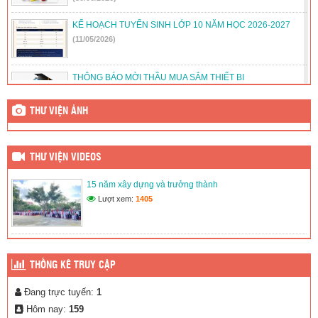
KẾ HOẠCH TUYỂN SINH LỚP 10 NĂM HỌC 2026-2027
(11/05/2026)
THÔNG BÁO MỜI THẦU MUA SẮM THIẾT BỊ
(05/12/2025)
THƯ VIỆN ẢNH
THỜI KHÓA BIỂU NĂM HỌC 2025-2026
(16/11/2025)
THƯ VIỆN VIDEOS
THÔNG BÁO DANH SÁCH LỚP 10 NĂM HỌC 2025-2026 –
15 năm xây dựng và trưởng thành
THỜI GIAN TẬP TRUNG HỌC SINH KHỐI 10.
Lượt xem:
1405
(12/08/2025)
THỐNG KÊ TRUY CẬP
Đang trực tuyến:
1
Hôm nay:
159